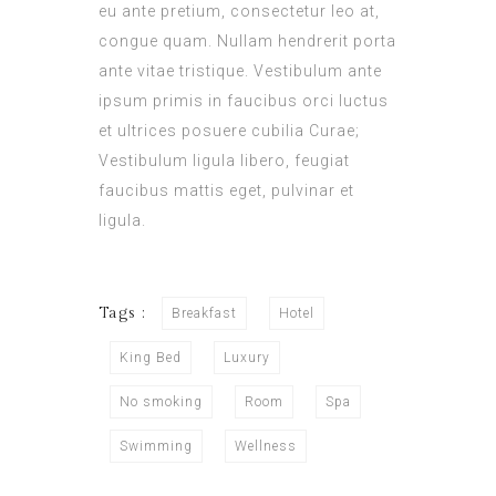
eu ante pretium, consectetur leo at,
congue quam. Nullam hendrerit porta
ante vitae tristique. Vestibulum ante
ipsum primis in faucibus orci luctus
et ultrices posuere cubilia Curae;
Vestibulum ligula libero, feugiat
faucibus mattis eget, pulvinar et
ligula.
Tags :
Breakfast
Hotel
King Bed
Luxury
No smoking
Room
Spa
Swimming
Wellness