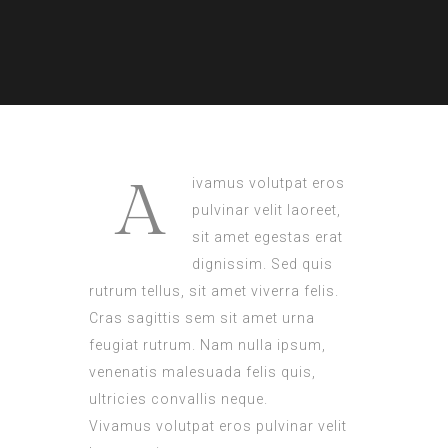
A
ivamus volutpat eros
pulvinar velit laoreet,
sit amet egestas erat
dignissim. Sed quis
rutrum tellus, sit amet viverra felis.
Cras sagittis sem sit amet urna
feugiat rutrum. Nam nulla ipsum,
venenatis malesuada felis quis,
ultricies convallis neque.
Vivamus volutpat eros pulvinar velit